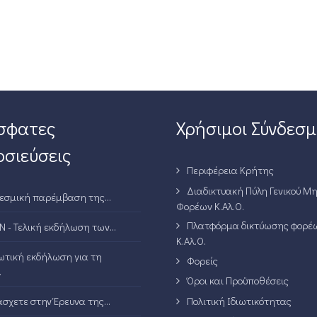
σφατες
Χρήσιμοι Σύνδεσμ
σιεύσεις
Περιφέρεια Κρήτης
Διαδικτυακή Πύλη Γενικού Μ
εσμική παρέμβαση της...
Φορέων Κ.Αλ.Ο.
Πλατφόρμα δικτύωσης φορέ
N - Τελική εκδήλωση των...
Κ.Αλ.Ο.
τική εκδήλωση για τη
Φορείς
.
Όροι και Προϋποθέσεις
Πολιτική Ιδιωτικότητας
σχετε στην Έρευνα της...