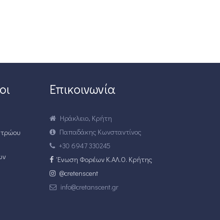
οι
Επικοινωνία
Ηράκλειο, Κρήτη
Παπαδάκης Κωνσταντίνος
ητρώου
+30 6947 330245
ων
Ένωση Φορέων Κ.ΑΛ.Ο. Κρήτης
@cretenscent
info@cretanscent.gr