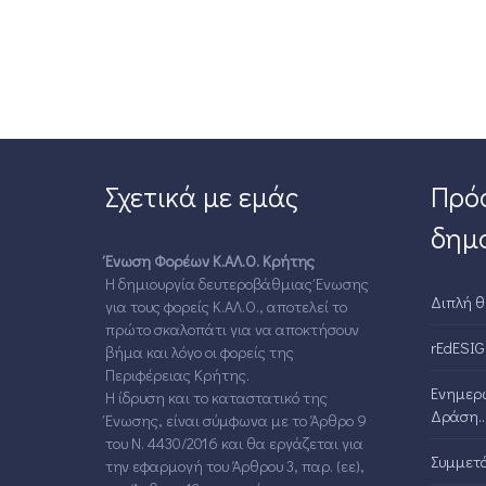
Σχετικά με εμάς
Πρό
δημο
Ένωση Φορέων Κ.ΑΛ.Ο. Κρήτης
Η δημιουργία δευτεροβάθμιας Ένωσης
Διπλή θ
για τους φορείς Κ.ΑΛ.Ο., αποτελεί το
πρώτο σκαλοπάτι για να αποκτήσουν
rEdESIG
βήμα και λόγο οι φορείς της
Περιφέρειας Κρήτης.
Ενημερω
Η ίδρυση και το καταστατικό της
Δράση..
Ένωσης, είναι σύμφωνα με το Άρθρο 9
του Ν. 4430/2016 και θα εργάζεται για
Συμμετά
την εφαρμογή του Άρθρου 3, παρ. (εε),