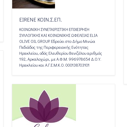
EIRENE ΚΟΙΝ.Σ.ΕΠ.
ΚΟΙΝΩΝΙΚΗ ΣΥΝΕΤΑΙΡΙΣΤΙΚΗ ΕΠΙΧΕΙΡΗΣΗ
ΣΥΛΛΟΓΙΚΗΣ ΚΑΙ ΚΟΙΝΩΝΙΚΗΣ ΩΦΕΛΕΙΑΣ ELIA
OLIVE OIL GROUP. Εδρεύει στο Δήμο Μινώα
Πεδιάδος της Περιφερειακής Ενότητας
Ηρακλείου, οδός Ελευθερίου Βενιζέλου αριθμός
192, Αρκαλοχώρι, με Α.Φ.Μ. 996978654 Δ.Ο.Υ.
Ηρακλείου και Α.Γ.Ε.Μ.Κ.Ο. 000138703101