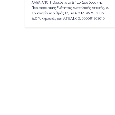
ΑΜΥΛΙΑΝΘΗ. Εδρεύει στο Δήμο Διονύσου της
Περιφερειακής Ενότητας Ανατολικής Αττικής, Λ.
Κρυονερίου αριθμός 12, με Α.Φ.Μ. 997435006
Δ.Ο.Υ. Κηφισιάς και Α.Γ.Ε.Μ.Κ.Ο. 000091303010