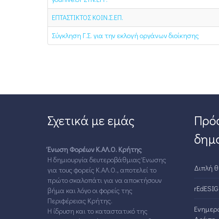
ΕΠΤΑΣΤΙΚΤΟΣ ΚΟΙΝ.Σ.ΕΠ.
Σύγκληση Γ.Σ. για την εκλογή οργάνων διοίκησης
Σχετικά με εμάς
Πρό
δημο
Ένωση Φορέων Κ.ΑΛ.Ο. Κρήτης
Η δημιουργία δευτεροβάθμιας Ένωσης
Διπλή θ
για τους φορείς Κ.ΑΛ.Ο., αποτελεί το
πρώτο σκαλοπάτι για να αποκτήσουν
rEdESIG
βήμα και λόγο οι φορείς της
Περιφέρειας Κρήτης.
Ενημερω
Η ίδρυση και το καταστατικό της