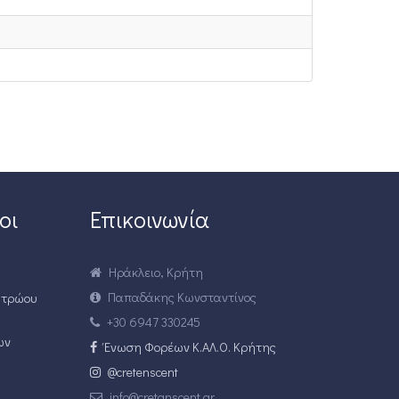
οι
Επικοινωνία
Ηράκλειο, Κρήτη
Παπαδάκης Κωνσταντίνος
ητρώου
+30 6947 330245
ων
Ένωση Φορέων Κ.ΑΛ.Ο. Κρήτης
@cretenscent
info@cretanscent.gr