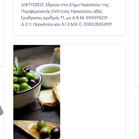
ΔΙΚΤΥΩΣΕΙΣ. Εδρεύει στο Δήμο Ηρακλείου της
Περιφερειακής Ενότητας Ηρακλείου, οδός
Ερυθραίας αριθμός 11, με Α.Φ.Μ. 996976231
Δ.Ο.Υ. Ηρακλείου και Α.Γ.Ε.Μ.Κ.Ο. 000028004101