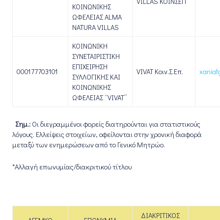
VILLAS ΚΟΙΝΣΕΠ
ΚΟΙΝΩΝΙΚΗΣ
ΩΦΕΛΕΙΑΣ ALMA
NATURA VILLAS
ΚΟΙΝΩΝΙΚΗ
ΣΥΝΕΤΑΙΡΙΣΤΙΚΗ
ΕΠΙΧΕΙΡΗΣΗ
000177703101
VIVAT Κοιν.Σ.Επ.
xaniaf
ΣΥΛΛΟΓΙΚΗΣ ΚΑΙ
ΚΟΙΝΩΝΙΚΗΣ
ΩΦΕΛΕΙΑΣ “VIVAT”
Σημ.:
Οι διεγραμμένοι φορείς διατηρούνται για στατιστικούς
λόγους. Ελλείψεις στοιχείων, οφείλονται στην χρονική διαφορά
μεταξύ των ενημερώσεων από το Γενικό Μητρώο.
*Αλλαγή επωνυμίας/διακριτικού τίτλου
ΔΙΑΚΡΙΤΙΚΟΣ