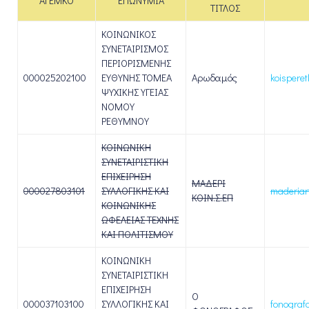
ΑΓΕΜΚΟ
ΕΠΩΝΥΜΙΑ
ΤΙΤΛΟΣ
ΚΟΙΝΩΝΙΚΟΣ
ΣΥΝΕΤΑΙΡΙΣΜΟΣ
ΠΕΡΙΟΡΙΣΜΕΝΗΣ
000025202100
ΕΥΘΥΝΗΣ ΤΟΜΕΑ
Αρωδαμός
koispere
ΨΥΧΙΚΗΣ ΥΓΕΙΑΣ
ΝΟΜΟΥ
ΡΕΘΥΜΝΟΥ
ΚΟΙΝΩΝΙΚΗ
ΣΥΝΕΤΑΙΡΙΣΤΙΚΗ
ΕΠΙΧΕΙΡΗΣΗ
ΜΑΔΕΡΙ
000027803101
ΣΥΛΛΟΓΙΚΗΣ ΚΑΙ
maderiar
ΚΟΙΝ.Σ.ΕΠ
ΚΟΙΝΩΝΙΚΗΣ
ΩΦΕΛΕΙΑΣ ΤΕΧΝΗΣ
ΚΑΙ ΠΟΛΙΤΙΣΜΟΥ
ΚΟΙΝΩΝΙΚΗ
ΣΥΝΕΤΑΙΡΙΣΤΙΚΗ
ΕΠΙΧΕΙΡΗΣΗ
Ο
000037103100
ΣΥΛΛΟΓΙΚΗΣ ΚΑΙ
fonograf