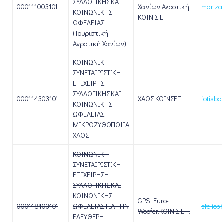
ΣΥΛΛΟΓΙΚΗΣ ΚΑΙ
000111003101
Χανίων Αγροτική
mariza
ΚΟΙΝΩΝΙΚΗΣ
ΚΟΙΝ.Σ.ΕΠ
ΩΦΕΛΕΙΑΣ
(Τουριστική
Αγροτική Χανίων)
ΚΟΙΝΩΝΙΚΗ
ΣΥΝΕΤΑΙΡΙΣΤΙΚΗ
ΕΠΙΧΕΙΡΗΣΗ
ΣΥΛΛΟΓΙΚΗΣ ΚΑΙ
000114303101
ΧΑΟΣ ΚΟΙΝΣΕΠ
fotisb
ΚΟΙΝΩΝΙΚΗΣ
ΩΦΕΛΕΙΑΣ
ΜΙΚΡΟΖΥΘΟΠΟΙΙΑ
ΧΑΟΣ
ΚΟΙΝΩΝΙΚΗ
ΣΥΝΕΤΑΙΡΙΣΤΙΚΗ
ΕΠΙΧΕΙΡΗΣΗ
ΣΥΛΛΟΓΙΚΗΣ ΚΑΙ
ΚΟΙΝΩΝΙΚΗΣ
GPS Euro-
000118103101
ΩΦΕΛΕΙΑΣ ΓΙΑ ΤΗΝ
stelio
Woofer.ΚΟΙΝ.Σ.ΕΠ.
ΕΛΕΥΘΕΡΗ