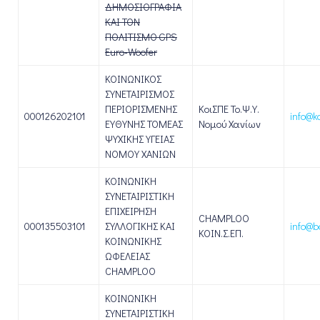
ΔΗΜΟΣΙΟΓΡΑΦΙΑ
ΚΑΙ ΤΟΝ
ΠΟΛΙΤΙΣΜΟ GPS
Euro-Woofer
ΚΟΙΝΩΝΙΚΟΣ
ΣΥΝΕΤΑΙΡΙΣΜΟΣ
ΠΕΡΙΟΡΙΣΜΕΝΗΣ
ΚοιΣΠΕ Το.Ψ.Υ.
000126202101
info@k
ΕΥΘΥΝΗΣ ΤΟΜΕΑΣ
Νομού Χανίων
ΨΥΧΙΚΗΣ ΥΓΕΙΑΣ
ΝΟΜΟΥ ΧΑΝΙΩΝ
ΚΟΙΝΩΝΙΚΗ
ΣΥΝΕΤΑΙΡΙΣΤΙΚΗ
ΕΠΙΧΕΙΡΗΣΗ
CHAMPLOO
000135503101
ΣΥΛΛΟΓΙΚΗΣ ΚΑΙ
info@b
ΚΟΙΝ.Σ.ΕΠ.
ΚΟΙΝΩΝΙΚΗΣ
ΩΦΕΛΕΙΑΣ
CHAMPLOO
ΚΟΙΝΩΝΙΚΗ
ΣΥΝΕΤΑΙΡΙΣΤΙΚΗ