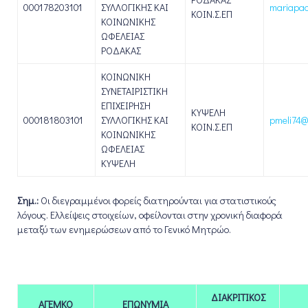
000178203101
ΣΥΛΛΟΓΙΚΗΣ ΚΑΙ
mariapa
ΚΟΙΝ.Σ.ΕΠ
ΚΟΙΝΩΝΙΚΗΣ
ΩΦΕΛΕΙΑΣ
ΡΟΔΑΚΑΣ
ΚΟΙΝΩΝΙΚΗ
ΣΥΝΕΤΑΙΡΙΣΤΙΚΗ
ΕΠΙΧΕΙΡΗΣΗ
ΚΥΨΕΛΗ
000181803101
ΣΥΛΛΟΓΙΚΗΣ ΚΑΙ
pmeli74@
ΚΟΙΝ.Σ.ΕΠ
ΚΟΙΝΩΝΙΚΗΣ
ΩΦΕΛΕΙΑΣ
ΚΥΨΕΛΗ
Σημ.:
Οι διεγραμμένοι φορείς διατηρούνται για στατιστικούς
λόγους. Ελλείψεις στοιχείων, οφείλονται στην χρονική διαφορά
μεταξύ των ενημερώσεων από το Γενικό Μητρώο.
ΔΙΑΚΡΙΤΙΚΟΣ
ΑΓΕΜΚΟ
ΕΠΩΝΥΜΙΑ