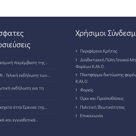
σφατες
Χρήσιμοι Σύνδεσμ
σιεύσεις
Περιφέρεια Κρήτης
Διαδικτυακή Πύλη Γενικού Μ
εσμική παρέμβαση της...
Φορέων Κ.Αλ.Ο.
Πλατφόρμα δικτύωσης φορέ
N - Τελική εκδήλωση των...
Κ.Αλ.Ο.
τική εκδήλωση για τη
Φορείς
.
Όροι και Προϋποθέσεις
Πολιτική Ιδιωτικότητας
σχετε στην Έρευνα της...
Επικοινωνία
ά και εγγυοδοτικά...