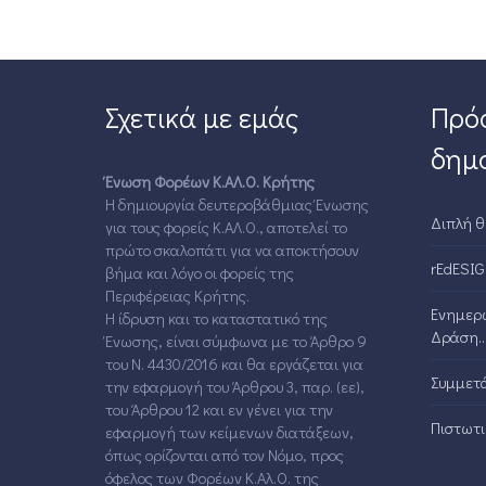
Σχετικά με εμάς
Πρό
δημο
Ένωση Φορέων Κ.ΑΛ.Ο. Κρήτης
Η δημιουργία δευτεροβάθμιας Ένωσης
Διπλή θ
για τους φορείς Κ.ΑΛ.Ο., αποτελεί το
πρώτο σκαλοπάτι για να αποκτήσουν
rEdESIG
βήμα και λόγο οι φορείς της
Περιφέρειας Κρήτης.
Ενημερω
Η ίδρυση και το καταστατικό της
Δράση..
Ένωσης, είναι σύμφωνα με το Άρθρο 9
του Ν. 4430/2016 και θα εργάζεται για
Συμμετά
την εφαρμογή του Άρθρου 3, παρ. (εε),
του Άρθρου 12 και εν γένει για την
Πιστωτικ
εφαρμογή των κείμενων διατάξεων,
όπως ορίζονται από τον Νόμο, προς
όφελος των Φορέων Κ.Αλ.Ο. της