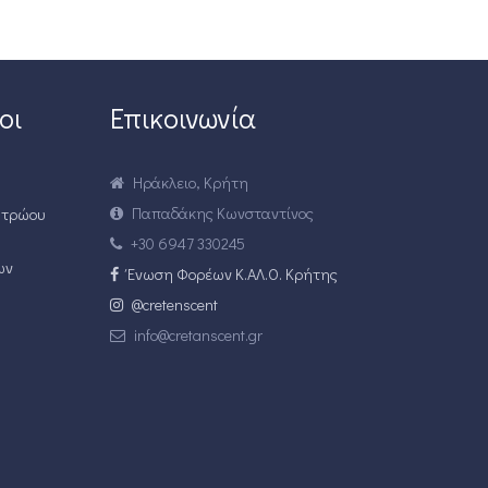
οι
Επικοινωνία
Ηράκλειο, Κρήτη
Παπαδάκης Κωνσταντίνος
ητρώου
+30 6947 330245
ων
Ένωση Φορέων Κ.ΑΛ.Ο. Κρήτης
@cretenscent
info@cretanscent.gr