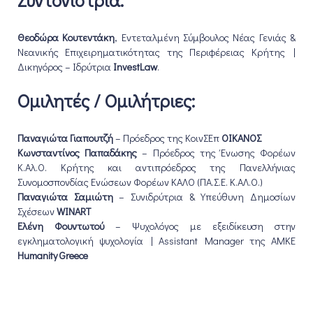
Συντονίστρια:
Θεοδώρα Κουτεντάκη
, Εντεταλμένη Σύμβουλος Νέας Γενιάς &
Νεανικής Επιχειρηματικότητας της Περιφέρειας Κρήτης |
Δικηγόρος – Ιδρύτρια
InvestLaw
.
Ομιλητές / Ομιλήτριες:
Παναγιώτα Γιαπουτζή
– Πρόεδρος της ΚοινΣΕπ
ΟΙΚΑΝΟΣ
Κωνσταντίνος Παπαδάκης
– Πρόεδρος της Ένωσης Φορέων
Κ.Αλ.Ο. Κρήτης και αντιπρόεδρος της Πανελλήνιας
Συνομοσπονδίας Ενώσεων Φορέων ΚΑΛΟ (ΠΑ.Σ.Ε. Κ.ΑΛ.Ο.)
Παναγιώτα Σαμιώτη
– Συνιδρύτρια & Υπεύθυνη Δημοσίων
Σχέσεων
WINART
Ελένη Φουντωτού
– Ψυχολόγος με εξειδίκευση στην
εγκληματολογική ψυχολογία | Assistant Manager της ΑΜΚΕ
Humanity Greece