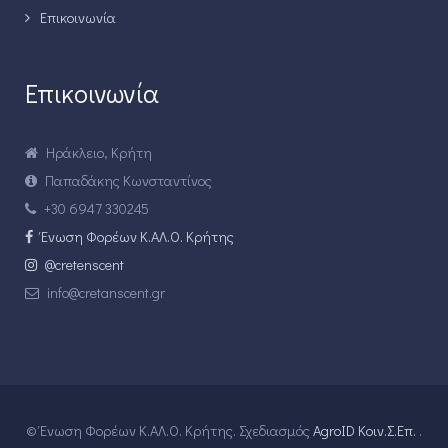
Επικοινωνία
Επικοινωνία
Ηράκλειο, Κρήτη
Παπαδάκης Κωνσταντίνος
+30 6947 330245
Ένωση Φορέων Κ.ΑΛ.Ο. Κρήτης
@cretenscent
info@cretanscent.gr
© Ένωση Φορέων Κ.ΑΛ.Ο. Κρήτης. Σχεδιασμός
AgroID Κοιν.Σ.Επ.
.