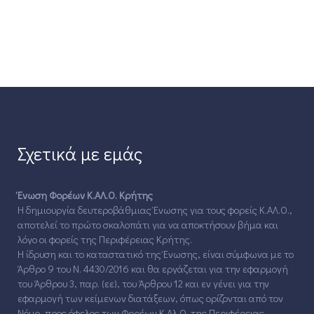
Σχετικά με εμάς
Ένωση Φορέων Κ.ΑΛ.Ο. Κρήτης
Η δημιουργία δευτεροβάθμιας Ένωσης για τους φορείς Κ.ΑΛ.Ο.,
αποτελεί το πρώτο σκαλοπάτι για να αποκτήσουν βήμα και
λόγο οι φορείς της Περιφέρειας Κρήτης.
Η ίδρυση και το καταστατικό της Ένωσης, είναι σύμφωνα με το
Άρθρο 9 του Ν. 4430/2016 και θα εργάζεται για την εφαρμογή
του Άρθρου 3, παρ. (εε), του Άρθρου 12 και εν γένει για την
εφαρμογή των κείμενων διατάξεων, όπως ορίζονται από τον
Νόμο, προς όφελος των Φορέων Κ.Αλ.Ο. της Περιφέρειας