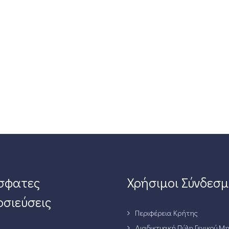
σφατες
Χρήσιμοι Σύνδεσμ
σιεύσεις
Περιφέρεια Κρήτης
Διαδικτυακή Πύλη Γενικού Μ