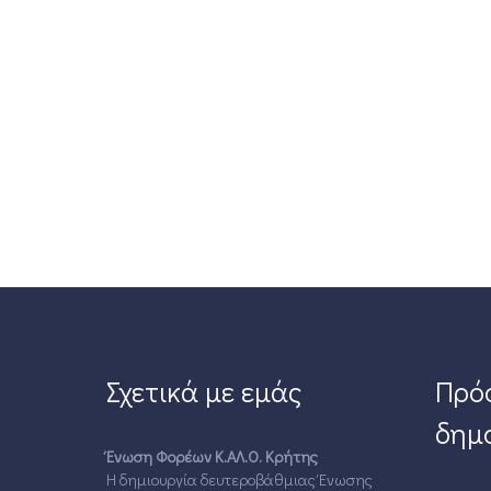
Σχετικά με εμάς
Πρό
δημο
Ένωση Φορέων Κ.ΑΛ.Ο. Κρήτης
Η δημιουργία δευτεροβάθμιας Ένωσης