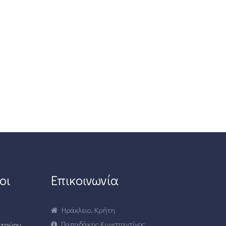
οι
Επικοινωνία
Ηράκλειο, Κρήτη
Παπαδάκης Κωνσταντίνος
ητρώου